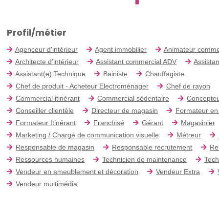
Profil/métier
Agenceur d'intérieur
Agent immobilier
Animateur comme
Architecte d'intérieur
Assistant commercial ADV
Assistan
Assistant(e) Technique
Bainiste
Chauffagiste
Chef de produit - Acheteur Electroménager
Chef de rayon
Commercial itinérant
Commercial sédentaire
Concepteu
Conseiller clientèle
Directeur de magasin
Formateur en
Formateur Itinérant
Franchisé
Gérant
Magasinier
Marketing / Chargé de communication visuelle
Métreur
Responsable de magasin
Responsable recrutement
Re
Ressources humaines
Technicien de maintenance
Tech
Vendeur en ameublement et décoration
Vendeur Extra
Vendeur multimédia