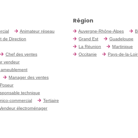
Région
rcial
Animateur réseau
Auvergne-Rhône-Alpes
B
t de Direction
Grand Est
Guadeloupe
La Réunion
Martinique
Chef des ventes
Occitanie
Pays-de-la-Loi
r vendeur
 ameublement
Manager des ventes
Poseur
sponsable technique
nico-commercial
Tertiaire
Vendeur électroménager