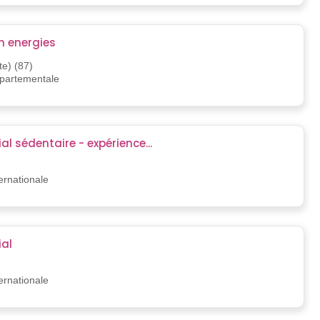
n energies
e) (87)
épartementale
 sédentaire - expérience...
)
ternationale
al
ternationale