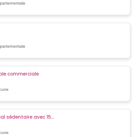
épartementale
)
épartementale
ble commerciale
)
ucune
 sédentaire avec 15...
)
ucune