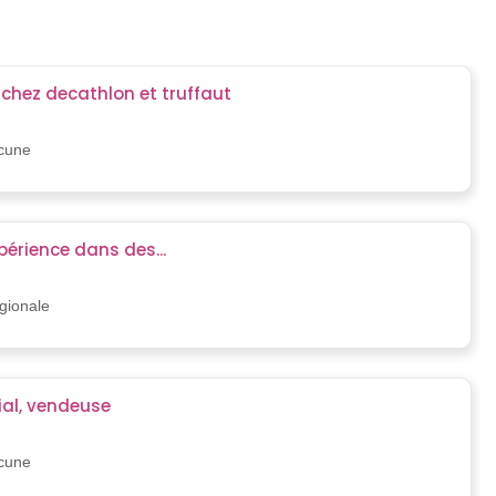
chez decathlon et truffaut
)
ucune
périence dans des...
)
égionale
al, vendeuse
)
ucune