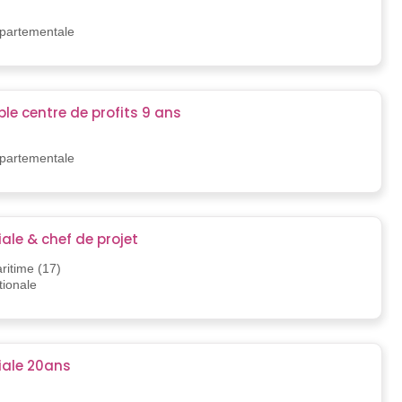
)
épartementale
le centre de profits 9 ans
)
épartementale
le & chef de projet
ritime (17)
tionale
ale 20ans
)