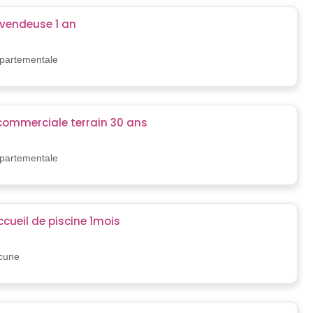
 vendeuse 1 an
épartementale
commerciale terrain 30 ans
)
épartementale
cueil de piscine 1mois
)
ucune