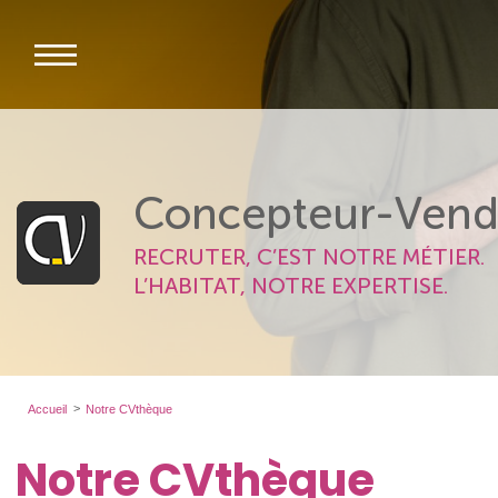
Concepteur-Vend
RECRUTER, C’EST NOTRE MÉTIER.
L’HABITAT, NOTRE EXPERTISE.
Accueil
Notre CVthèque
Notre CVthèque