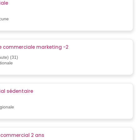
ale
ucune
e commerciale marketing -2
ute) (31)
tionale
l sédentaire
égionale
r commercial 2 ans