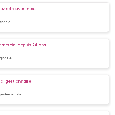
z retrouver mes...
tionale
mercial depuis 24 ans
égionale
l gestionnaire
épartementale