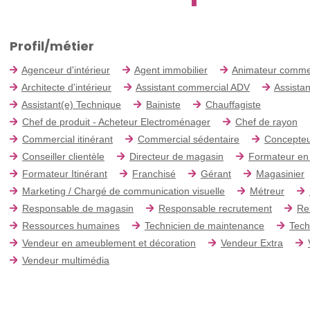
Profil/métier
Agenceur d'intérieur
Agent immobilier
Animateur comme
Architecte d'intérieur
Assistant commercial ADV
Assistan
Assistant(e) Technique
Bainiste
Chauffagiste
Chef de produit - Acheteur Electroménager
Chef de rayon
Commercial itinérant
Commercial sédentaire
Concepteu
Conseiller clientèle
Directeur de magasin
Formateur en
Formateur Itinérant
Franchisé
Gérant
Magasinier
Marketing / Chargé de communication visuelle
Métreur
Responsable de magasin
Responsable recrutement
Re
Ressources humaines
Technicien de maintenance
Tech
Vendeur en ameublement et décoration
Vendeur Extra
Vendeur multimédia