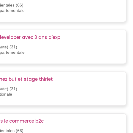
entales (66)
épartementale
developer avec 3 ans d'exp
ute) (31)
épartementale
ez but et stage thiriet
ute) (31)
tionale
s le commerce b2c
entales (66)