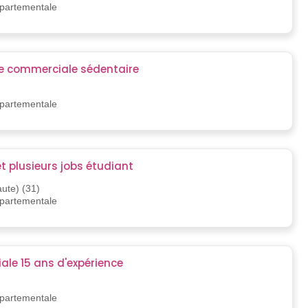
épartementale
re commerciale sédentaire
épartementale
t plusieurs jobs étudiant
ute) (31)
épartementale
le 15 ans d'expérience
épartementale