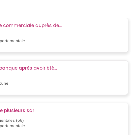
e commerciale auprès de...
épartementale
banque après avoir été...
ucune
 plusieurs sarl
entales (66)
épartementale