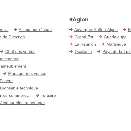
Région
rcial
Animateur réseau
Auvergne-Rhône-Alpes
B
t de Direction
Grand Est
Guadeloupe
La Réunion
Martinique
Chef des ventes
Occitanie
Pays-de-la-Loi
r vendeur
 ameublement
Manager des ventes
Poseur
sponsable technique
nico-commercial
Tertiaire
Vendeur électroménager