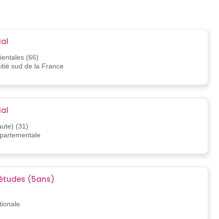
al
entales (66)
oitié sud de la France
al
ute) (31)
épartementale
études (5ans)
tionale