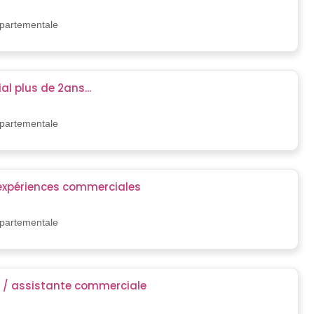
épartementale
l plus de 2ans...
épartementale
 expériences commerciales
épartementale
e / assistante commerciale