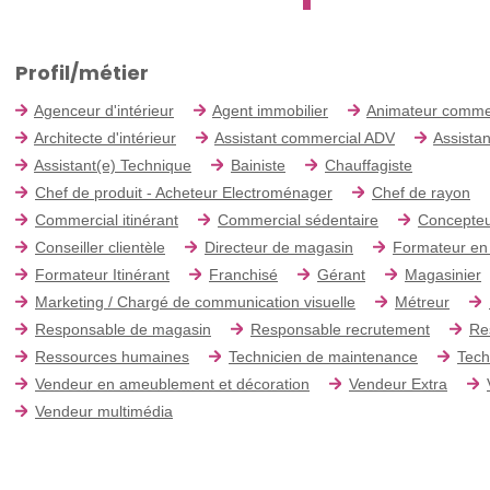
Profil/métier
Agenceur d'intérieur
Agent immobilier
Animateur comme
Architecte d'intérieur
Assistant commercial ADV
Assistan
Assistant(e) Technique
Bainiste
Chauffagiste
Chef de produit - Acheteur Electroménager
Chef de rayon
Commercial itinérant
Commercial sédentaire
Concepteu
Conseiller clientèle
Directeur de magasin
Formateur en
Formateur Itinérant
Franchisé
Gérant
Magasinier
Marketing / Chargé de communication visuelle
Métreur
Responsable de magasin
Responsable recrutement
Re
Ressources humaines
Technicien de maintenance
Tech
Vendeur en ameublement et décoration
Vendeur Extra
Vendeur multimédia