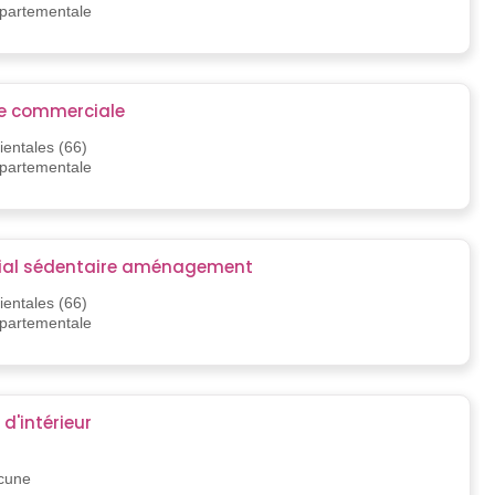
épartementale
re commerciale
entales (66)
épartementale
al sédentaire aménagement
entales (66)
épartementale
 d'intérieur
ucune