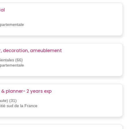
al
épartementale
r, decoration, ameublement
entales (66)
épartementale
 & planner- 2 years exp
ute) (31)
oitié sud de la France