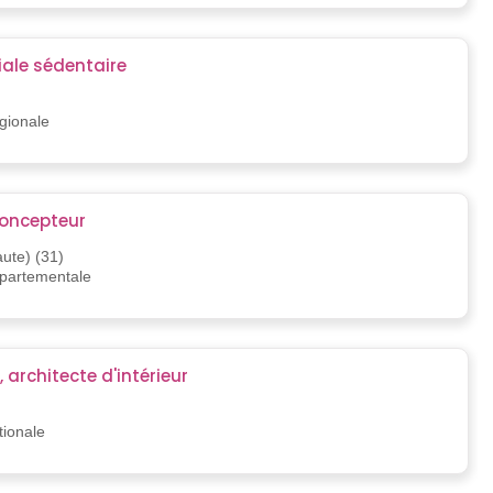
le sédentaire
égionale
oncepteur
ute) (31)
épartementale
, architecte d'intérieur
tionale