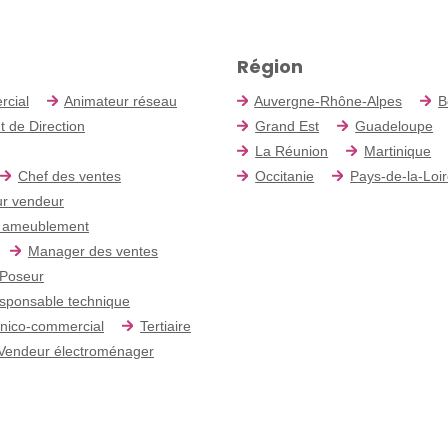
Région
rcial
Animateur réseau
Auvergne-Rhône-Alpes
B
t de Direction
Grand Est
Guadeloupe
La Réunion
Martinique
Chef des ventes
Occitanie
Pays-de-la-Loi
r vendeur
 ameublement
Manager des ventes
Poseur
sponsable technique
nico-commercial
Tertiaire
Vendeur électroménager