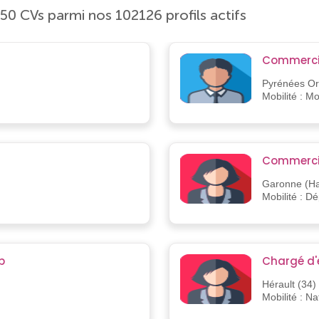
150 CVs parmi nos 102126 profils actifs
Commerci
Pyrénées Ori
Mobilité : M
Commerci
Garonne (Ha
Mobilité : D
p
Chargé d'
Hérault (34)
Mobilité : Na