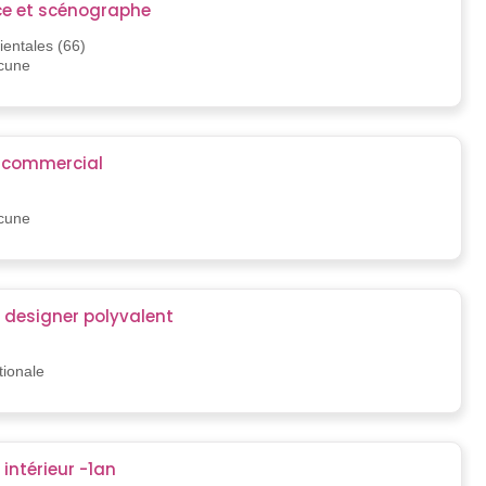
ce et scénographe
entales (66)
ucune
r commercial
ucune
 designer polyvalent
tionale
 intérieur -1an