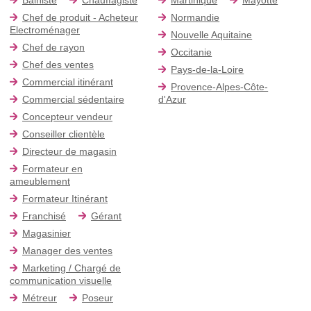
Chef de produit - Acheteur
Normandie
Electroménager
Nouvelle Aquitaine
Chef de rayon
Occitanie
Chef des ventes
Pays-de-la-Loire
Commercial itinérant
Provence-Alpes-Côte-
Commercial sédentaire
d'Azur
Concepteur vendeur
Conseiller clientèle
Directeur de magasin
Formateur en
ameublement
Formateur Itinérant
Franchisé
Gérant
Magasinier
Manager des ventes
Marketing / Chargé de
communication visuelle
Métreur
Poseur