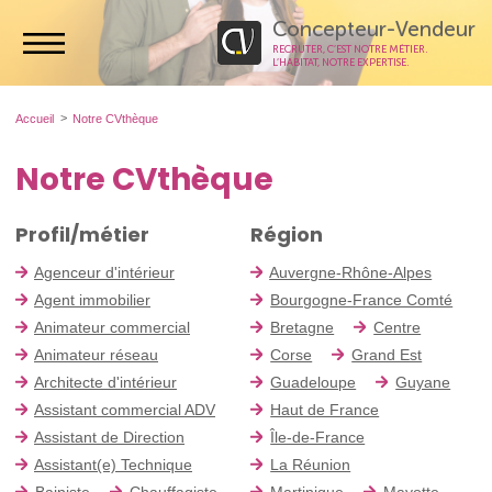
Concepteur-Vendeur
RECRUTER, C’EST NOTRE MÉTIER.
L’HABITAT, NOTRE EXPERTISE.
Accueil
Notre CVthèque
Notre CVthèque
Profil/métier
Région
Agenceur d'intérieur
Auvergne-Rhône-Alpes
Agent immobilier
Bourgogne-France Comté
Animateur commercial
Bretagne
Centre
Animateur réseau
Corse
Grand Est
Architecte d'intérieur
Guadeloupe
Guyane
Assistant commercial ADV
Haut de France
Assistant de Direction
Île-de-France
Assistant(e) Technique
La Réunion
Bainiste
Chauffagiste
Martinique
Mayotte