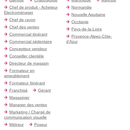
Chef de produit - Acheteur
Normandie
Electroménager
Nouvelle Aquitaine
Chef de rayon
Occitanie
Chef des ventes
Pays-de-la-Loire
Commercial itinérant
Provence-Alpes-Côte-
Commercial sédentaire
d'Azur
Concepteur vendeur
Conseiller clientèle
Directeur de magasin
Formateur en
ameublement
Formateur Itinérant
Franchisé
Gérant
Magasinier
Manager des ventes
Marketing / Chargé de
communication visuelle
Métreur
Poseur