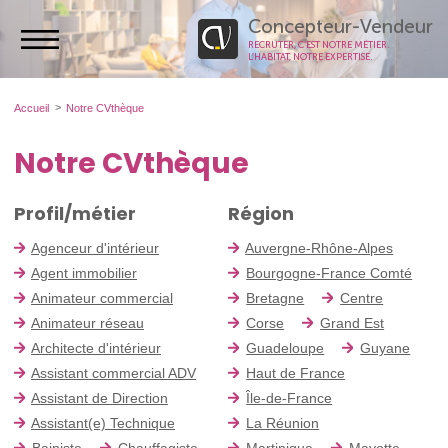
Concepteur-Vendeur
RECRUTER, C’EST NOTRE MÉTIER.
L’HABITAT, NOTRE EXPERTISE.
Accueil
Notre CVthèque
Notre CVthèque
Profil/métier
Région
Agenceur d'intérieur
Auvergne-Rhône-Alpes
Agent immobilier
Bourgogne-France Comté
Animateur commercial
Bretagne
Centre
Animateur réseau
Corse
Grand Est
Architecte d'intérieur
Guadeloupe
Guyane
Assistant commercial ADV
Haut de France
Assistant de Direction
Île-de-France
Assistant(e) Technique
La Réunion
Bainiste
Chauffagiste
Martinique
Mayotte