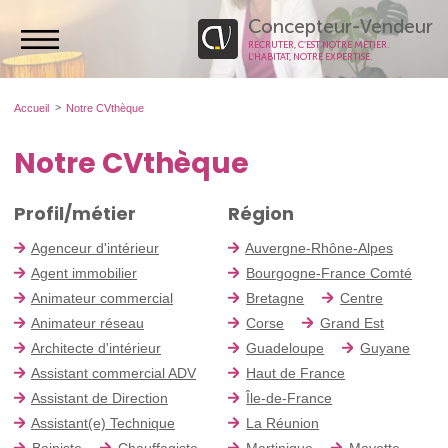
Concepteur-Vendeur
RECRUTER, C’EST NOTRE MÉTIER.
L’HABITAT, NOTRE EXPERTISE.
Accueil
Notre CVthèque
Notre CVthèque
Profil/métier
Région
Agenceur d'intérieur
Auvergne-Rhône-Alpes
Agent immobilier
Bourgogne-France Comté
Animateur commercial
Bretagne
Centre
Animateur réseau
Corse
Grand Est
Architecte d'intérieur
Guadeloupe
Guyane
Assistant commercial ADV
Haut de France
Assistant de Direction
Île-de-France
Assistant(e) Technique
La Réunion
Bainiste
Chauffagiste
Martinique
Mayotte