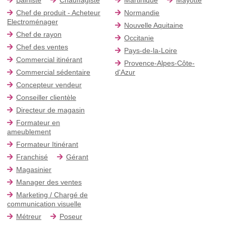
Chef de produit - Acheteur
Normandie
Electroménager
Nouvelle Aquitaine
Chef de rayon
Occitanie
Chef des ventes
Pays-de-la-Loire
Commercial itinérant
Provence-Alpes-Côte-
Commercial sédentaire
d'Azur
Concepteur vendeur
Conseiller clientèle
Directeur de magasin
Formateur en
ameublement
Formateur Itinérant
Franchisé
Gérant
Magasinier
Manager des ventes
Marketing / Chargé de
communication visuelle
Métreur
Poseur