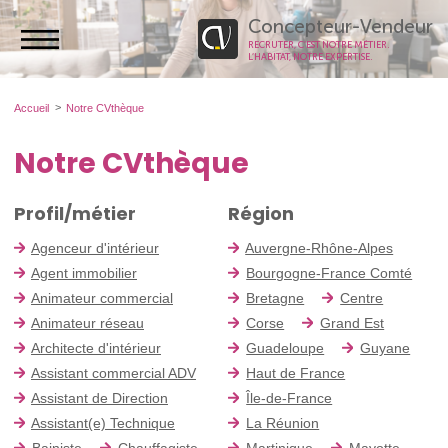
Concepteur-Vendeur
RECRUTER, C’EST NOTRE MÉTIER.
L’HABITAT, NOTRE EXPERTISE.
Accueil
Notre CVthèque
Notre CVthèque
Profil/métier
Région
Agenceur d'intérieur
Auvergne-Rhône-Alpes
Agent immobilier
Bourgogne-France Comté
Animateur commercial
Bretagne
Centre
Animateur réseau
Corse
Grand Est
Architecte d'intérieur
Guadeloupe
Guyane
Assistant commercial ADV
Haut de France
Assistant de Direction
Île-de-France
Assistant(e) Technique
La Réunion
Bainiste
Chauffagiste
Martinique
Mayotte