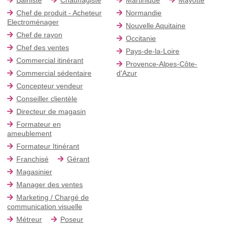
Chef de produit - Acheteur
Normandie
Electroménager
Nouvelle Aquitaine
Chef de rayon
Occitanie
Chef des ventes
Pays-de-la-Loire
Commercial itinérant
Provence-Alpes-Côte-
Commercial sédentaire
d'Azur
Concepteur vendeur
Conseiller clientèle
Directeur de magasin
Formateur en
ameublement
Formateur Itinérant
Franchisé
Gérant
Magasinier
Manager des ventes
Marketing / Chargé de
communication visuelle
Métreur
Poseur