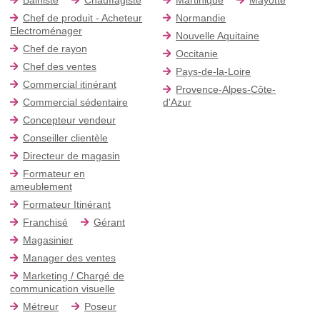
Chef de produit - Acheteur
Normandie
Electroménager
Nouvelle Aquitaine
Chef de rayon
Occitanie
Chef des ventes
Pays-de-la-Loire
Commercial itinérant
Provence-Alpes-Côte-
Commercial sédentaire
d'Azur
Concepteur vendeur
Conseiller clientèle
Directeur de magasin
Formateur en
ameublement
Formateur Itinérant
Franchisé
Gérant
Magasinier
Manager des ventes
Marketing / Chargé de
communication visuelle
Métreur
Poseur