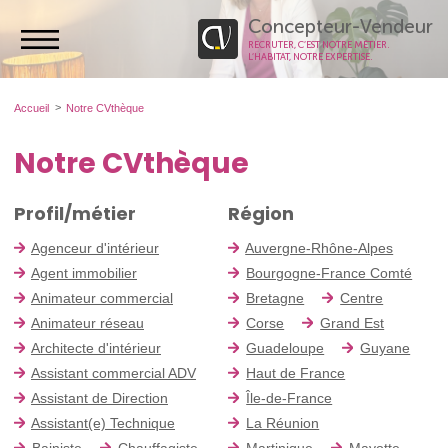
Concepteur-Vendeur
RECRUTER, C’EST NOTRE MÉTIER.
L’HABITAT, NOTRE EXPERTISE.
Accueil
Notre CVthèque
Notre CVthèque
Profil/métier
Région
Agenceur d'intérieur
Auvergne-Rhône-Alpes
Agent immobilier
Bourgogne-France Comté
Animateur commercial
Bretagne
Centre
Animateur réseau
Corse
Grand Est
Architecte d'intérieur
Guadeloupe
Guyane
Assistant commercial ADV
Haut de France
Assistant de Direction
Île-de-France
Assistant(e) Technique
La Réunion
Bainiste
Chauffagiste
Martinique
Mayotte