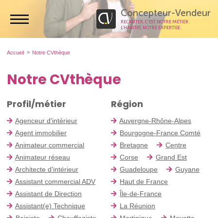
Concepteur-Vendeur
RECRUTER, C’EST NOTRE MÉTIER.
L’HABITAT, NOTRE EXPERTISE.
Accueil
Notre CVthèque
Notre CVthèque
Profil/métier
Région
Agenceur d'intérieur
Auvergne-Rhône-Alpes
Agent immobilier
Bourgogne-France Comté
Animateur commercial
Bretagne
Centre
Animateur réseau
Corse
Grand Est
Architecte d'intérieur
Guadeloupe
Guyane
Assistant commercial ADV
Haut de France
Assistant de Direction
Île-de-France
Assistant(e) Technique
La Réunion
Bainiste
Chauffagiste
Martinique
Mayotte