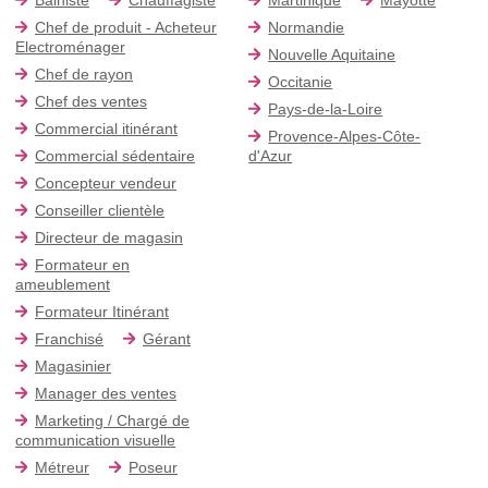
Chef de produit - Acheteur
Normandie
Electroménager
Nouvelle Aquitaine
Chef de rayon
Occitanie
Chef des ventes
Pays-de-la-Loire
Commercial itinérant
Provence-Alpes-Côte-
Commercial sédentaire
d'Azur
Concepteur vendeur
Conseiller clientèle
Directeur de magasin
Formateur en
ameublement
Formateur Itinérant
Franchisé
Gérant
Magasinier
Manager des ventes
Marketing / Chargé de
communication visuelle
Métreur
Poseur