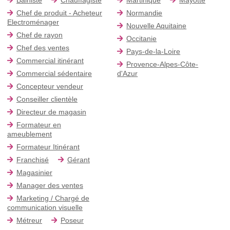
Chef de produit - Acheteur
Normandie
Electroménager
Nouvelle Aquitaine
Chef de rayon
Occitanie
Chef des ventes
Pays-de-la-Loire
Commercial itinérant
Provence-Alpes-Côte-
Commercial sédentaire
d'Azur
Concepteur vendeur
Conseiller clientèle
Directeur de magasin
Formateur en
ameublement
Formateur Itinérant
Franchisé
Gérant
Magasinier
Manager des ventes
Marketing / Chargé de
communication visuelle
Métreur
Poseur