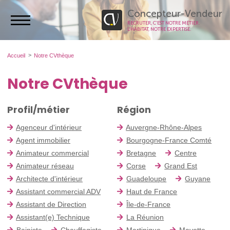
Concepteur-Vendeur
RECRUTER, C’EST NOTRE MÉTIER.
L’HABITAT, NOTRE EXPERTISE.
Accueil
Notre CVthèque
Notre CVthèque
Profil/métier
Région
Agenceur d'intérieur
Auvergne-Rhône-Alpes
Agent immobilier
Bourgogne-France Comté
Animateur commercial
Bretagne
Centre
Animateur réseau
Corse
Grand Est
Architecte d'intérieur
Guadeloupe
Guyane
Assistant commercial ADV
Haut de France
Assistant de Direction
Île-de-France
Assistant(e) Technique
La Réunion
Bainiste
Chauffagiste
Martinique
Mayotte