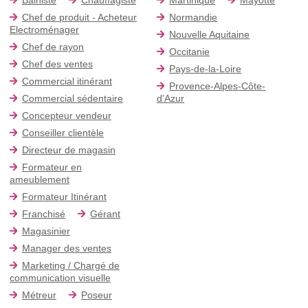
Chef de produit - Acheteur
Normandie
Electroménager
Nouvelle Aquitaine
Chef de rayon
Occitanie
Chef des ventes
Pays-de-la-Loire
Commercial itinérant
Provence-Alpes-Côte-
Commercial sédentaire
d'Azur
Concepteur vendeur
Conseiller clientèle
Directeur de magasin
Formateur en
ameublement
Formateur Itinérant
Franchisé
Gérant
Magasinier
Manager des ventes
Marketing / Chargé de
communication visuelle
Métreur
Poseur