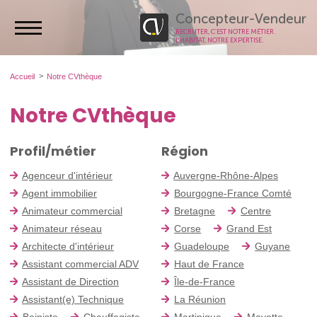
Concepteur-Vendeur
RECRUTER, C’EST NOTRE MÉTIER.
L’HABITAT, NOTRE EXPERTISE.
Accueil
Notre CVthèque
Notre CVthèque
Profil/métier
Région
Agenceur d'intérieur
Auvergne-Rhône-Alpes
Agent immobilier
Bourgogne-France Comté
Animateur commercial
Bretagne
Centre
Animateur réseau
Corse
Grand Est
Architecte d'intérieur
Guadeloupe
Guyane
Assistant commercial ADV
Haut de France
Assistant de Direction
Île-de-France
Assistant(e) Technique
La Réunion
Bainiste
Chauffagiste
Martinique
Mayotte