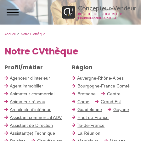
Concepteur-Vendeur
RECRUTER, C’EST NOTRE MÉTIER.
L’HABITAT, NOTRE EXPERTISE.
Accueil
Notre CVthèque
Notre CVthèque
Profil/métier
Région
Agenceur d'intérieur
Auvergne-Rhône-Alpes
Agent immobilier
Bourgogne-France Comté
Animateur commercial
Bretagne
Centre
Animateur réseau
Corse
Grand Est
Architecte d'intérieur
Guadeloupe
Guyane
Assistant commercial ADV
Haut de France
Assistant de Direction
Île-de-France
Assistant(e) Technique
La Réunion
Bainiste
Chauffagiste
Martinique
Mayotte