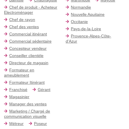
Chef de produit - Acheteur
Normandie
Electroménager
Nouvelle Aquitaine
Chef de rayon
Occitanie
Chef des ventes
Pays-de-la-Loire
Commercial itinérant
Provence-Alpes-Côte-
Commercial sédentaire
d'Azur
Concepteur vendeur
Conseiller clientèle
Directeur de magasin
Formateur en
ameublement
Formateur Itinérant
Franchisé
Gérant
Magasinier
Manager des ventes
Marketing / Chargé de
communication visuelle
Métreur
Poseur