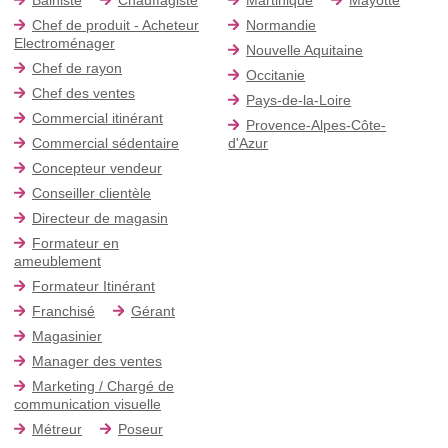
Chef de produit - Acheteur
Normandie
Electroménager
Nouvelle Aquitaine
Chef de rayon
Occitanie
Chef des ventes
Pays-de-la-Loire
Commercial itinérant
Provence-Alpes-Côte-
Commercial sédentaire
d'Azur
Concepteur vendeur
Conseiller clientèle
Directeur de magasin
Formateur en
ameublement
Formateur Itinérant
Franchisé
Gérant
Magasinier
Manager des ventes
Marketing / Chargé de
communication visuelle
Métreur
Poseur