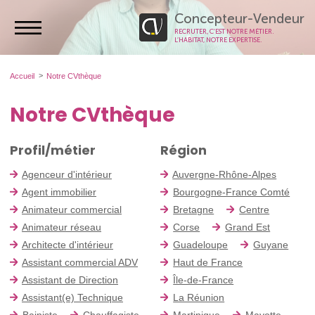
Concepteur-Vendeur
RECRUTER, C’EST NOTRE MÉTIER.
L’HABITAT, NOTRE EXPERTISE.
Accueil
Notre CVthèque
Notre CVthèque
Profil/métier
Région
Agenceur d'intérieur
Auvergne-Rhône-Alpes
Agent immobilier
Bourgogne-France Comté
Animateur commercial
Bretagne
Centre
Animateur réseau
Corse
Grand Est
Architecte d'intérieur
Guadeloupe
Guyane
Assistant commercial ADV
Haut de France
Assistant de Direction
Île-de-France
Assistant(e) Technique
La Réunion
Bainiste
Chauffagiste
Martinique
Mayotte