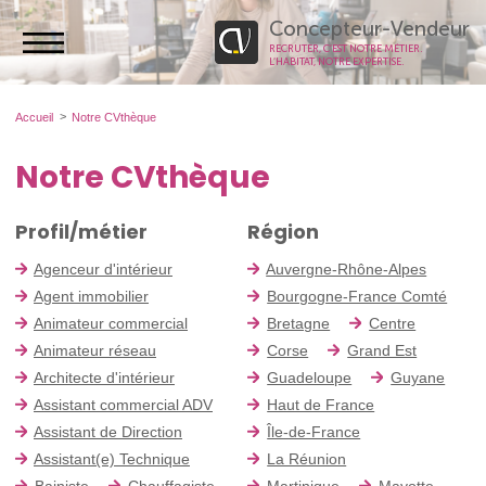
Concepteur-Vendeur
RECRUTER, C’EST NOTRE MÉTIER.
L’HABITAT, NOTRE EXPERTISE.
Accueil
Notre CVthèque
Notre CVthèque
Profil/métier
Région
Agenceur d'intérieur
Auvergne-Rhône-Alpes
Agent immobilier
Bourgogne-France Comté
Animateur commercial
Bretagne
Centre
Animateur réseau
Corse
Grand Est
Architecte d'intérieur
Guadeloupe
Guyane
Assistant commercial ADV
Haut de France
Assistant de Direction
Île-de-France
Assistant(e) Technique
La Réunion
Bainiste
Chauffagiste
Martinique
Mayotte