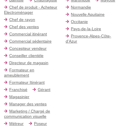
Chef de produit - Acheteur
Normandie
Electroménager
Nouvelle Aquitaine
Chef de rayon
Occitanie
Chef des ventes
Pays-de-la-Loire
Commercial itinérant
Provence-Alpes-Côte-
Commercial sédentaire
d'Azur
Concepteur vendeur
Conseiller clientèle
Directeur de magasin
Formateur en
ameublement
Formateur Itinérant
Franchisé
Gérant
Magasinier
Manager des ventes
Marketing / Chargé de
communication visuelle
Métreur
Poseur