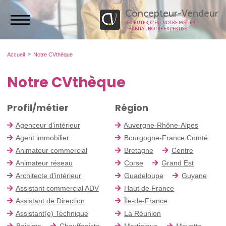
Concepteur-Vendeur
RECRUTER, C’EST NOTRE MÉTIER.
L’HABITAT, NOTRE EXPERTISE.
Accueil
Notre CVthèque
Notre CVthèque
Profil/métier
Région
Agenceur d'intérieur
Auvergne-Rhône-Alpes
Agent immobilier
Bourgogne-France Comté
Animateur commercial
Bretagne
Centre
Animateur réseau
Corse
Grand Est
Architecte d'intérieur
Guadeloupe
Guyane
Assistant commercial ADV
Haut de France
Assistant de Direction
Île-de-France
Assistant(e) Technique
La Réunion
Bainiste
Chauffagiste
Martinique
Mayotte