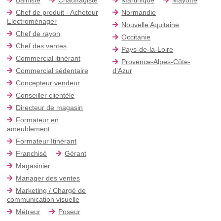
Chef de produit - Acheteur
Normandie
Electroménager
Nouvelle Aquitaine
Chef de rayon
Occitanie
Chef des ventes
Pays-de-la-Loire
Commercial itinérant
Provence-Alpes-Côte-
Commercial sédentaire
d'Azur
Concepteur vendeur
Conseiller clientèle
Directeur de magasin
Formateur en
ameublement
Formateur Itinérant
Franchisé
Gérant
Magasinier
Manager des ventes
Marketing / Chargé de
communication visuelle
Métreur
Poseur