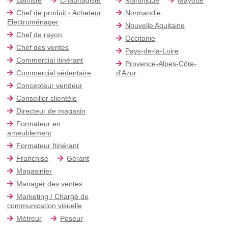
Chef de produit - Acheteur
Normandie
Electroménager
Nouvelle Aquitaine
Chef de rayon
Occitanie
Chef des ventes
Pays-de-la-Loire
Commercial itinérant
Provence-Alpes-Côte-
Commercial sédentaire
d'Azur
Concepteur vendeur
Conseiller clientèle
Directeur de magasin
Formateur en
ameublement
Formateur Itinérant
Franchisé
Gérant
Magasinier
Manager des ventes
Marketing / Chargé de
communication visuelle
Métreur
Poseur