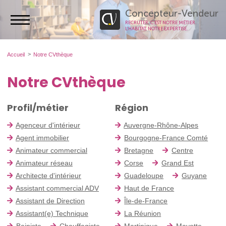
Concepteur-Vendeur
RECRUTER, C’EST NOTRE MÉTIER.
L’HABITAT, NOTRE EXPERTISE.
Accueil
Notre CVthèque
Notre CVthèque
Profil/métier
Région
Agenceur d'intérieur
Auvergne-Rhône-Alpes
Agent immobilier
Bourgogne-France Comté
Animateur commercial
Bretagne
Centre
Animateur réseau
Corse
Grand Est
Architecte d'intérieur
Guadeloupe
Guyane
Assistant commercial ADV
Haut de France
Assistant de Direction
Île-de-France
Assistant(e) Technique
La Réunion
Bainiste
Chauffagiste
Martinique
Mayotte