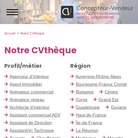
Concepteur-Vendeur
RECRUTER, C’EST NOTRE MÉTIER.
L’HABITAT, NOTRE EXPERTISE.
Accueil
Notre CVthèque
Notre CVthèque
Profil/métier
Région
Agenceur d'intérieur
Auvergne-Rhône-Alpes
Agent immobilier
Bourgogne-France Comté
Animateur commercial
Bretagne
Centre
Animateur réseau
Corse
Grand Est
Architecte d'intérieur
Guadeloupe
Guyane
Assistant commercial ADV
Haut de France
Assistant de Direction
Île-de-France
Assistant(e) Technique
La Réunion
Bainiste
Chauffagiste
Martinique
Mayotte