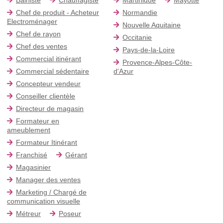
Chef de produit - Acheteur
Normandie
Electroménager
Nouvelle Aquitaine
Chef de rayon
Occitanie
Chef des ventes
Pays-de-la-Loire
Commercial itinérant
Provence-Alpes-Côte-
Commercial sédentaire
d'Azur
Concepteur vendeur
Conseiller clientèle
Directeur de magasin
Formateur en
ameublement
Formateur Itinérant
Franchisé
Gérant
Magasinier
Manager des ventes
Marketing / Chargé de
communication visuelle
Métreur
Poseur