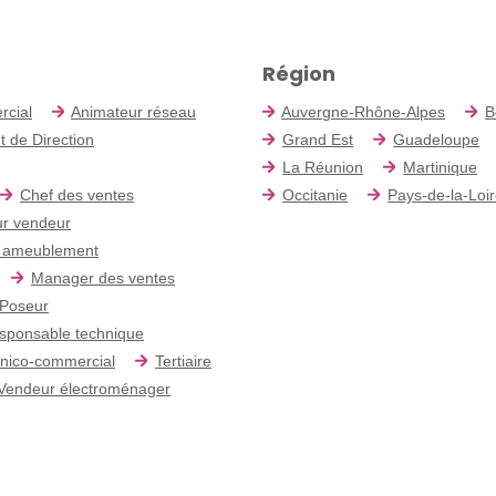
Région
rcial
Animateur réseau
Auvergne-Rhône-Alpes
B
t de Direction
Grand Est
Guadeloupe
La Réunion
Martinique
Chef des ventes
Occitanie
Pays-de-la-Loi
r vendeur
 ameublement
Manager des ventes
Poseur
sponsable technique
nico-commercial
Tertiaire
Vendeur électroménager