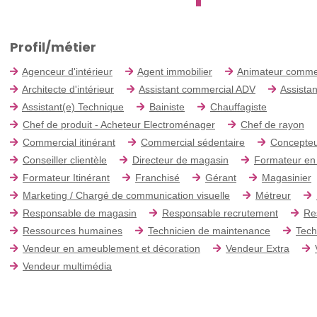
Profil/métier
Agenceur d'intérieur
Agent immobilier
Animateur comme
Architecte d'intérieur
Assistant commercial ADV
Assistan
Assistant(e) Technique
Bainiste
Chauffagiste
Chef de produit - Acheteur Electroménager
Chef de rayon
Commercial itinérant
Commercial sédentaire
Concepteu
Conseiller clientèle
Directeur de magasin
Formateur en
Formateur Itinérant
Franchisé
Gérant
Magasinier
Marketing / Chargé de communication visuelle
Métreur
Responsable de magasin
Responsable recrutement
Re
Ressources humaines
Technicien de maintenance
Tech
Vendeur en ameublement et décoration
Vendeur Extra
Vendeur multimédia