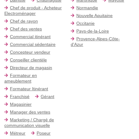
Chef de produit - Acheteur
Normandie
Electroménager
Nouvelle Aquitaine
Chef de rayon
Occitanie
Chef des ventes
Pays-de-la-Loire
Commercial itinérant
Provence-Alpes-Côte-
Commercial sédentaire
d'Azur
Concepteur vendeur
Conseiller clientèle
Directeur de magasin
Formateur en
ameublement
Formateur Itinérant
Franchisé
Gérant
Magasinier
Manager des ventes
Marketing / Chargé de
communication visuelle
Métreur
Poseur