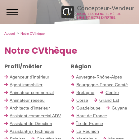
Concepteur-Vendeur
RECRUTER, C’EST NOTRE MÉTIER.
L’HABITAT, NOTRE EXPERTISE.
Accueil
Notre CVthèque
Notre CVthèque
Profil/métier
Région
Agenceur d'intérieur
Auvergne-Rhône-Alpes
Agent immobilier
Bourgogne-France Comté
Animateur commercial
Bretagne
Centre
Animateur réseau
Corse
Grand Est
Architecte d'intérieur
Guadeloupe
Guyane
Assistant commercial ADV
Haut de France
Assistant de Direction
Île-de-France
Assistant(e) Technique
La Réunion
Bainiste
Chauffagiste
Martinique
Mayotte