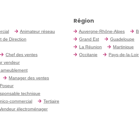
Région
rcial
Animateur réseau
Auvergne-Rhône-Alpes
B
t de Direction
Grand Est
Guadeloupe
La Réunion
Martinique
Chef des ventes
Occitanie
Pays-de-la-Loi
r vendeur
 ameublement
Manager des ventes
Poseur
sponsable technique
nico-commercial
Tertiaire
Vendeur électroménager