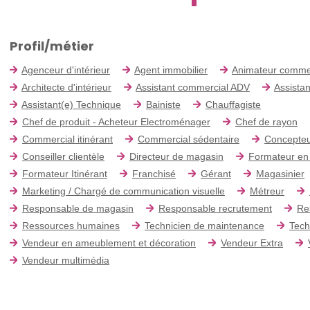
Profil/métier
Agenceur d'intérieur
Agent immobilier
Animateur comme
Architecte d'intérieur
Assistant commercial ADV
Assistan
Assistant(e) Technique
Bainiste
Chauffagiste
Chef de produit - Acheteur Electroménager
Chef de rayon
Commercial itinérant
Commercial sédentaire
Concepteu
Conseiller clientèle
Directeur de magasin
Formateur en
Formateur Itinérant
Franchisé
Gérant
Magasinier
Marketing / Chargé de communication visuelle
Métreur
Responsable de magasin
Responsable recrutement
Re
Ressources humaines
Technicien de maintenance
Tech
Vendeur en ameublement et décoration
Vendeur Extra
Vendeur multimédia