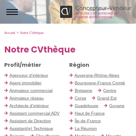
Concepteur-Vendeur
RECRUTER, C’EST NOTRE MÉTIER.
L’HABITAT, NOTRE EXPERTISE.
Accueil
Notre CVthèque
Notre CVthèque
Profil/métier
Région
Agenceur d'intérieur
Auvergne-Rhône-Alpes
Agent immobilier
Bourgogne-France Comté
Animateur commercial
Bretagne
Centre
Animateur réseau
Corse
Grand Est
Architecte d'intérieur
Guadeloupe
Guyane
Assistant commercial ADV
Haut de France
Assistant de Direction
Île-de-France
Assistant(e) Technique
La Réunion
Bainiste
Chauffagiste
Martinique
Mayotte