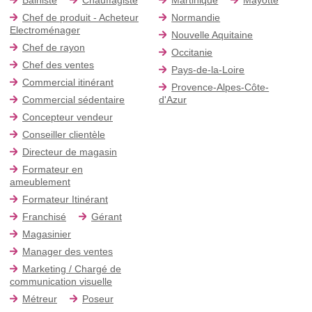
Chef de produit - Acheteur
Normandie
Electroménager
Nouvelle Aquitaine
Chef de rayon
Occitanie
Chef des ventes
Pays-de-la-Loire
Commercial itinérant
Provence-Alpes-Côte-
Commercial sédentaire
d'Azur
Concepteur vendeur
Conseiller clientèle
Directeur de magasin
Formateur en
ameublement
Formateur Itinérant
Franchisé
Gérant
Magasinier
Manager des ventes
Marketing / Chargé de
communication visuelle
Métreur
Poseur