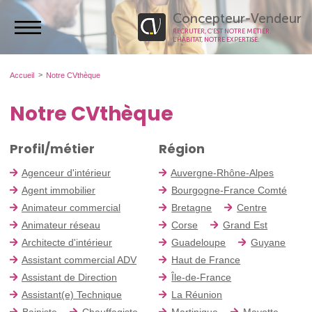
Concepteur-Vendeur
RECRUTER, C’EST NOTRE MÉTIER.
L’HABITAT, NOTRE EXPERTISE.
Accueil
Notre CVthèque
Notre CVthèque
Profil/métier
Région
Agenceur d'intérieur
Auvergne-Rhône-Alpes
Agent immobilier
Bourgogne-France Comté
Animateur commercial
Bretagne
Centre
Animateur réseau
Corse
Grand Est
Architecte d'intérieur
Guadeloupe
Guyane
Assistant commercial ADV
Haut de France
Assistant de Direction
Île-de-France
Assistant(e) Technique
La Réunion
Bainiste
Chauffagiste
Martinique
Mayotte