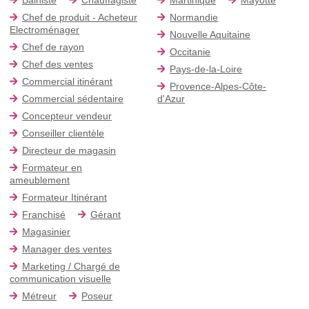
Chef de produit - Acheteur
Normandie
Electroménager
Nouvelle Aquitaine
Chef de rayon
Occitanie
Chef des ventes
Pays-de-la-Loire
Commercial itinérant
Provence-Alpes-Côte-
Commercial sédentaire
d'Azur
Concepteur vendeur
Conseiller clientèle
Directeur de magasin
Formateur en
ameublement
Formateur Itinérant
Franchisé
Gérant
Magasinier
Manager des ventes
Marketing / Chargé de
communication visuelle
Métreur
Poseur