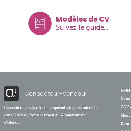
Modèles de CV
Suivez le guide...
Notre
Concepteur-Vendeur
Nous 
CGV 
Concepteur-vendeur.fr est le spécialiste du recrutement
dans l'Habitat, l'Ameublement et l'Aménagement
Menti
d'Intérieur.
Donné