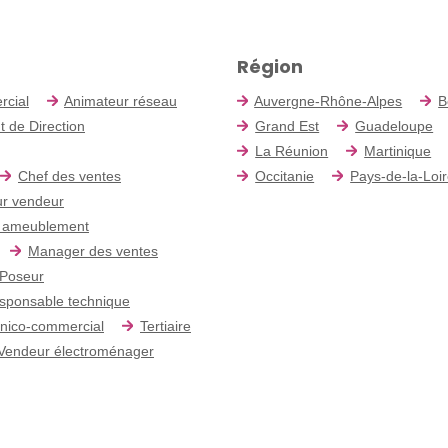
Région
rcial
Animateur réseau
Auvergne-Rhône-Alpes
B
t de Direction
Grand Est
Guadeloupe
La Réunion
Martinique
Chef des ventes
Occitanie
Pays-de-la-Loi
r vendeur
 ameublement
Manager des ventes
Poseur
sponsable technique
nico-commercial
Tertiaire
Vendeur électroménager