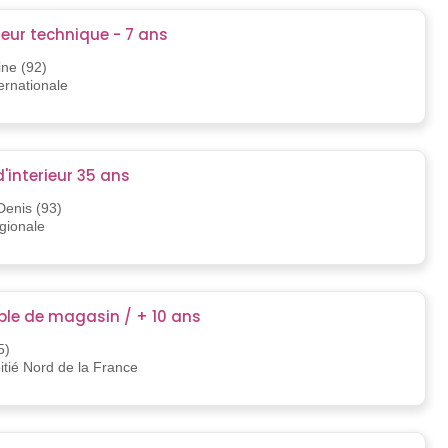
eur technique - 7 ans
ine (92)
ternationale
d'interieur 35 ans
Denis (93)
égionale
le de magasin / + 10 ans
5)
oitié Nord de la France