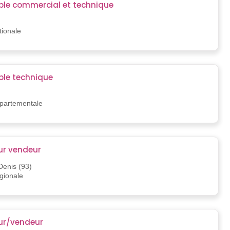
le commercial et technique
tionale
le technique
épartementale
r vendeur
Denis (93)
égionale
ur/vendeur