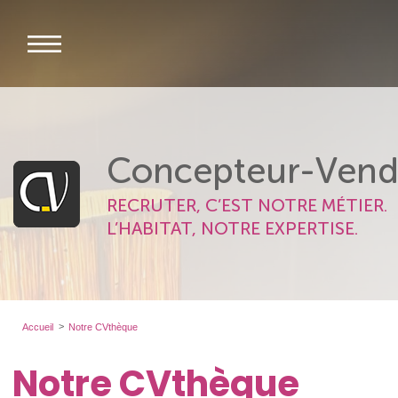
Concepteur-Vend
RECRUTER, C’EST NOTRE MÉTIER.
L’HABITAT, NOTRE EXPERTISE.
Accueil
Notre CVthèque
Notre CVthèque