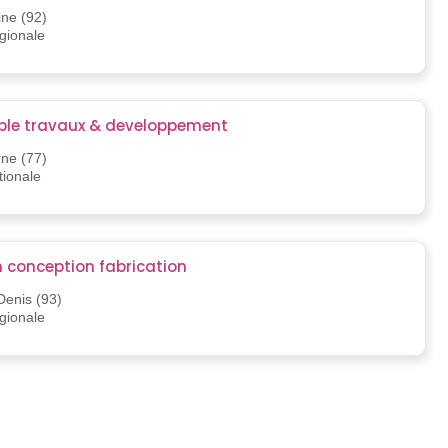
ine (92)
égionale
le travaux & developpement
rne (77)
tionale
n conception fabrication
Denis (93)
égionale