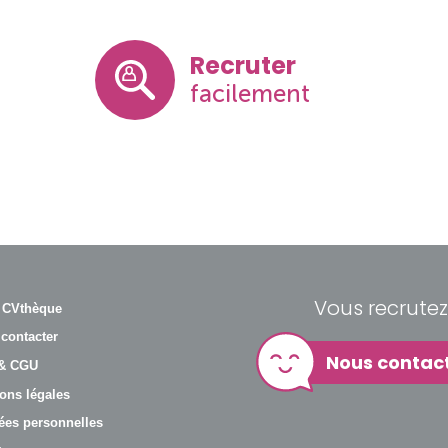
Recruter
facilement
Vous recrutez
 CVthèque
contacter
Nous contac
& CGU
ons légales
es personnelles