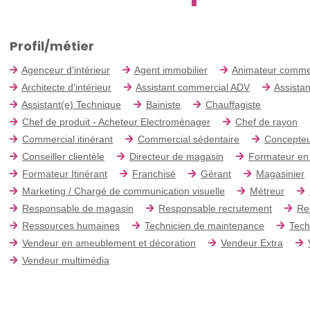
Profil/métier
Agenceur d'intérieur
Agent immobilier
Animateur comme
Architecte d'intérieur
Assistant commercial ADV
Assistan
Assistant(e) Technique
Bainiste
Chauffagiste
Chef de produit - Acheteur Electroménager
Chef de rayon
Commercial itinérant
Commercial sédentaire
Concepteu
Conseiller clientèle
Directeur de magasin
Formateur en
Formateur Itinérant
Franchisé
Gérant
Magasinier
Marketing / Chargé de communication visuelle
Métreur
Responsable de magasin
Responsable recrutement
Re
Ressources humaines
Technicien de maintenance
Tech
Vendeur en ameublement et décoration
Vendeur Extra
Vendeur multimédia