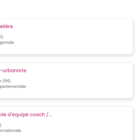
elière
5)
égionale
e-urbaniste
e (94)
épartementale
e d'equipe coach /...
)
ternationale