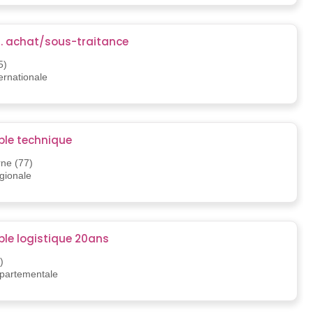
t. achat/sous-traitance
5)
ternationale
le technique
rne (77)
égionale
le logistique 20ans
)
épartementale