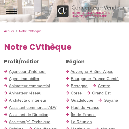
Concepteur-Vendeur
RECRUTER, C’EST NOTRE MÉTIER.
L’HABITAT, NOTRE EXPERTISE.
Accueil
Notre CVthèque
Notre CVthèque
Profil/métier
Région
Agenceur d'intérieur
Auvergne-Rhône-Alpes
Agent immobilier
Bourgogne-France Comté
Animateur commercial
Bretagne
Centre
Animateur réseau
Corse
Grand Est
Architecte d'intérieur
Guadeloupe
Guyane
Assistant commercial ADV
Haut de France
Assistant de Direction
Île-de-France
Assistant(e) Technique
La Réunion
Bainiste
Chauffagiste
Martinique
Mayotte