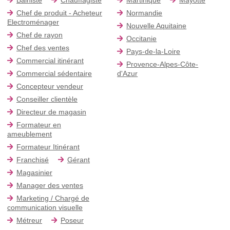
Chef de produit - Acheteur
Normandie
Electroménager
Nouvelle Aquitaine
Chef de rayon
Occitanie
Chef des ventes
Pays-de-la-Loire
Commercial itinérant
Provence-Alpes-Côte-
Commercial sédentaire
d'Azur
Concepteur vendeur
Conseiller clientèle
Directeur de magasin
Formateur en
ameublement
Formateur Itinérant
Franchisé
Gérant
Magasinier
Manager des ventes
Marketing / Chargé de
communication visuelle
Métreur
Poseur