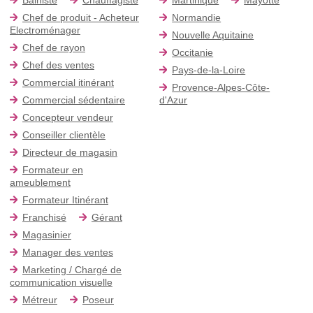
Chef de produit - Acheteur
Normandie
Electroménager
Nouvelle Aquitaine
Chef de rayon
Occitanie
Chef des ventes
Pays-de-la-Loire
Commercial itinérant
Provence-Alpes-Côte-
Commercial sédentaire
d'Azur
Concepteur vendeur
Conseiller clientèle
Directeur de magasin
Formateur en
ameublement
Formateur Itinérant
Franchisé
Gérant
Magasinier
Manager des ventes
Marketing / Chargé de
communication visuelle
Métreur
Poseur