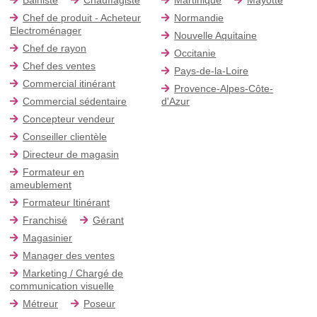
Chef de produit - Acheteur
Normandie
Electroménager
Nouvelle Aquitaine
Chef de rayon
Occitanie
Chef des ventes
Pays-de-la-Loire
Commercial itinérant
Provence-Alpes-Côte-
Commercial sédentaire
d'Azur
Concepteur vendeur
Conseiller clientèle
Directeur de magasin
Formateur en
ameublement
Formateur Itinérant
Franchisé
Gérant
Magasinier
Manager des ventes
Marketing / Chargé de
communication visuelle
Métreur
Poseur