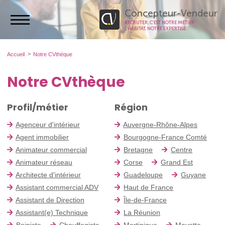
Concepteur-Vendeur
RECRUTER, C’EST NOTRE MÉTIER.
L’HABITAT, NOTRE EXPERTISE.
Accueil
Notre CVthèque
Notre CVthèque
Profil/métier
Région
Agenceur d'intérieur
Auvergne-Rhône-Alpes
Agent immobilier
Bourgogne-France Comté
Animateur commercial
Bretagne
Centre
Animateur réseau
Corse
Grand Est
Architecte d'intérieur
Guadeloupe
Guyane
Assistant commercial ADV
Haut de France
Assistant de Direction
Île-de-France
Assistant(e) Technique
La Réunion
Bainiste
Chauffagiste
Martinique
Mayotte