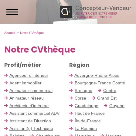
Concepteur-Vendeur
RECRUTER, C’EST NOTRE MÉTIER.
L’HABITAT, NOTRE EXPERTISE.
Accueil
Notre CVthèque
Notre CVthèque
Profil/métier
Région
Agenceur d'intérieur
Auvergne-Rhône-Alpes
Agent immobilier
Bourgogne-France Comté
Animateur commercial
Bretagne
Centre
Animateur réseau
Corse
Grand Est
Architecte d'intérieur
Guadeloupe
Guyane
Assistant commercial ADV
Haut de France
Assistant de Direction
Île-de-France
Assistant(e) Technique
La Réunion
Bainiste
Chauffagiste
Martinique
Mayotte