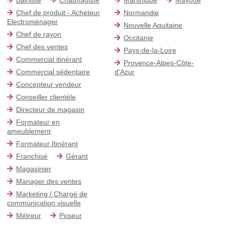
Chef de produit - Acheteur
Normandie
Electroménager
Nouvelle Aquitaine
Chef de rayon
Occitanie
Chef des ventes
Pays-de-la-Loire
Commercial itinérant
Provence-Alpes-Côte-
Commercial sédentaire
d'Azur
Concepteur vendeur
Conseiller clientèle
Directeur de magasin
Formateur en
ameublement
Formateur Itinérant
Franchisé
Gérant
Magasinier
Manager des ventes
Marketing / Chargé de
communication visuelle
Métreur
Poseur