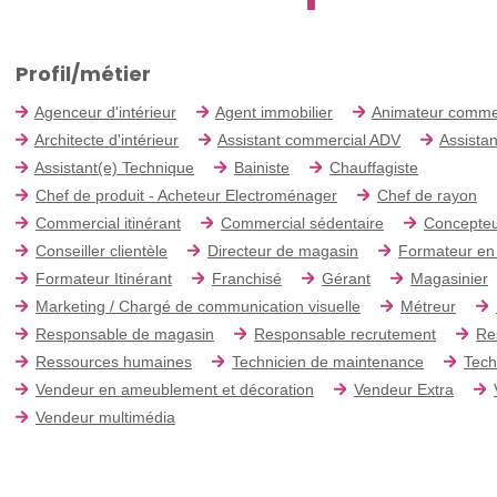
Profil/métier
Agenceur d'intérieur
Agent immobilier
Animateur comme
Architecte d'intérieur
Assistant commercial ADV
Assistan
Assistant(e) Technique
Bainiste
Chauffagiste
Chef de produit - Acheteur Electroménager
Chef de rayon
Commercial itinérant
Commercial sédentaire
Concepteu
Conseiller clientèle
Directeur de magasin
Formateur en
Formateur Itinérant
Franchisé
Gérant
Magasinier
Marketing / Chargé de communication visuelle
Métreur
Responsable de magasin
Responsable recrutement
Re
Ressources humaines
Technicien de maintenance
Tech
Vendeur en ameublement et décoration
Vendeur Extra
Vendeur multimédia