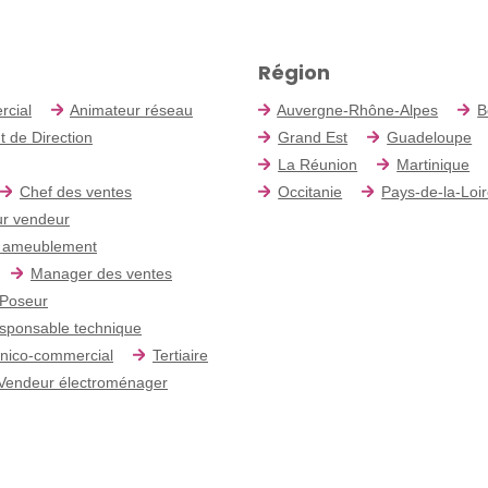
Région
rcial
Animateur réseau
Auvergne-Rhône-Alpes
B
t de Direction
Grand Est
Guadeloupe
La Réunion
Martinique
Chef des ventes
Occitanie
Pays-de-la-Loi
r vendeur
 ameublement
Manager des ventes
Poseur
sponsable technique
nico-commercial
Tertiaire
Vendeur électroménager