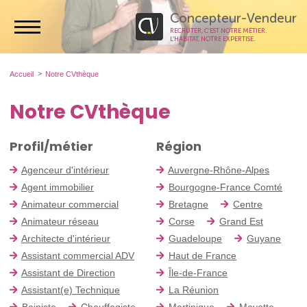
Concepteur-Vendeur
RECRUTER, C’EST NOTRE MÉTIER.
L’HABITAT, NOTRE EXPERTISE.
Accueil
Notre CVthèque
Notre CVthèque
Profil/métier
Région
Agenceur d'intérieur
Auvergne-Rhône-Alpes
Agent immobilier
Bourgogne-France Comté
Animateur commercial
Bretagne
Centre
Animateur réseau
Corse
Grand Est
Architecte d'intérieur
Guadeloupe
Guyane
Assistant commercial ADV
Haut de France
Assistant de Direction
Île-de-France
Assistant(e) Technique
La Réunion
Bainiste
Chauffagiste
Martinique
Mayotte