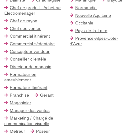
Chef de produit - Acheteur
Normandie
Electroménager
Nouvelle Aquitaine
Chef de rayon
Occitanie
Chef des ventes
Pays-de-la-Loire
Commercial itinérant
Provence-Alpes-Côte-
Commercial sédentaire
d'Azur
Concepteur vendeur
Conseiller clientèle
Directeur de magasin
Formateur en
ameublement
Formateur Itinérant
Franchisé
Gérant
Magasinier
Manager des ventes
Marketing / Chargé de
communication visuelle
Métreur
Poseur