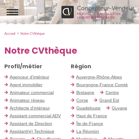
Concepteur-Vendeur
RECRUTER, C’EST NOTRE MÉTIER.
L’HABITAT, NOTRE EXPERTISE.
Accueil
Notre CVthèque
Notre CVthèque
Profil/métier
Région
Agenceur d'intérieur
Auvergne-Rhône-Alpes
Agent immobilier
Bourgogne-France Comté
Animateur commercial
Bretagne
Centre
Animateur réseau
Corse
Grand Est
Architecte d'intérieur
Guadeloupe
Guyane
Assistant commercial ADV
Haut de France
Assistant de Direction
Île-de-France
Assistant(e) Technique
La Réunion
Bainiste
Chauffagiste
Martinique
Mayotte