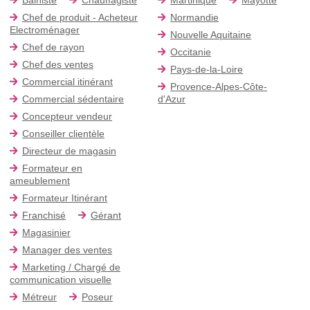
Chef de produit - Acheteur
Normandie
Electroménager
Nouvelle Aquitaine
Chef de rayon
Occitanie
Chef des ventes
Pays-de-la-Loire
Commercial itinérant
Provence-Alpes-Côte-
Commercial sédentaire
d'Azur
Concepteur vendeur
Conseiller clientèle
Directeur de magasin
Formateur en
ameublement
Formateur Itinérant
Franchisé
Gérant
Magasinier
Manager des ventes
Marketing / Chargé de
communication visuelle
Métreur
Poseur