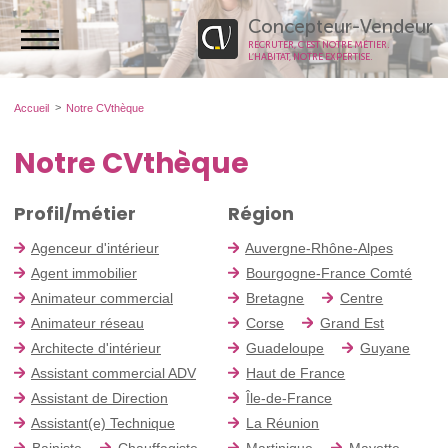
Concepteur-Vendeur
RECRUTER, C’EST NOTRE MÉTIER.
L’HABITAT, NOTRE EXPERTISE.
Accueil
Notre CVthèque
Notre CVthèque
Profil/métier
Région
Agenceur d'intérieur
Auvergne-Rhône-Alpes
Agent immobilier
Bourgogne-France Comté
Animateur commercial
Bretagne
Centre
Animateur réseau
Corse
Grand Est
Architecte d'intérieur
Guadeloupe
Guyane
Assistant commercial ADV
Haut de France
Assistant de Direction
Île-de-France
Assistant(e) Technique
La Réunion
Bainiste
Chauffagiste
Martinique
Mayotte