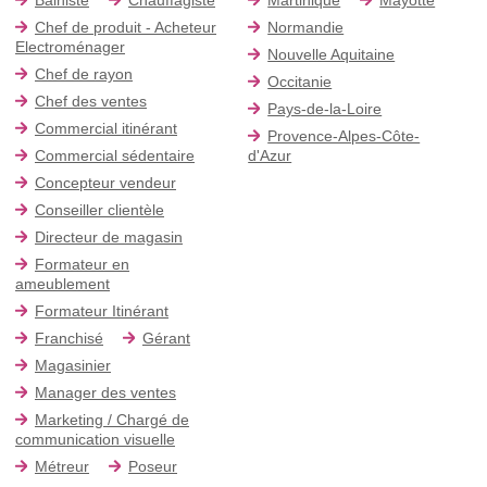
Chef de produit - Acheteur
Normandie
Electroménager
Nouvelle Aquitaine
Chef de rayon
Occitanie
Chef des ventes
Pays-de-la-Loire
Commercial itinérant
Provence-Alpes-Côte-
Commercial sédentaire
d'Azur
Concepteur vendeur
Conseiller clientèle
Directeur de magasin
Formateur en
ameublement
Formateur Itinérant
Franchisé
Gérant
Magasinier
Manager des ventes
Marketing / Chargé de
communication visuelle
Métreur
Poseur