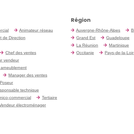
Région
rcial
Animateur réseau
Auvergne-Rhône-Alpes
B
t de Direction
Grand Est
Guadeloupe
La Réunion
Martinique
Chef des ventes
Occitanie
Pays-de-la-Loi
r vendeur
 ameublement
Manager des ventes
Poseur
sponsable technique
nico-commercial
Tertiaire
Vendeur électroménager