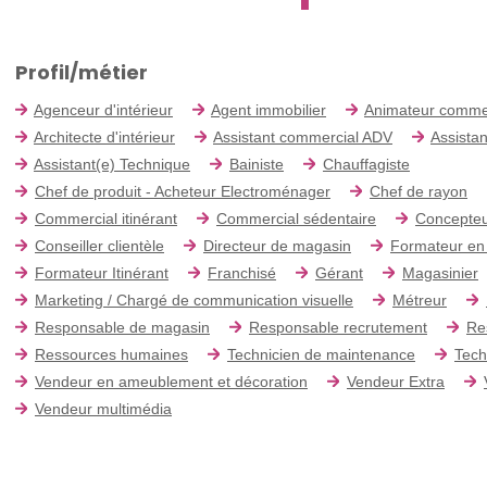
Profil/métier
Agenceur d'intérieur
Agent immobilier
Animateur comme
Architecte d'intérieur
Assistant commercial ADV
Assistan
Assistant(e) Technique
Bainiste
Chauffagiste
Chef de produit - Acheteur Electroménager
Chef de rayon
Commercial itinérant
Commercial sédentaire
Concepteu
Conseiller clientèle
Directeur de magasin
Formateur en
Formateur Itinérant
Franchisé
Gérant
Magasinier
Marketing / Chargé de communication visuelle
Métreur
Responsable de magasin
Responsable recrutement
Re
Ressources humaines
Technicien de maintenance
Tech
Vendeur en ameublement et décoration
Vendeur Extra
Vendeur multimédia