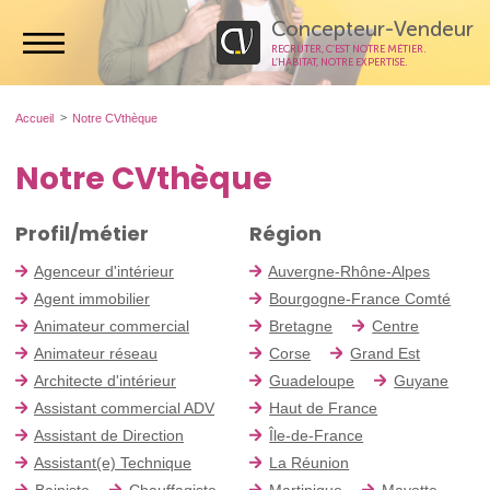
Concepteur-Vendeur
RECRUTER, C’EST NOTRE MÉTIER.
L’HABITAT, NOTRE EXPERTISE.
Accueil
Notre CVthèque
Notre CVthèque
Profil/métier
Région
Agenceur d'intérieur
Auvergne-Rhône-Alpes
Agent immobilier
Bourgogne-France Comté
Animateur commercial
Bretagne
Centre
Animateur réseau
Corse
Grand Est
Architecte d'intérieur
Guadeloupe
Guyane
Assistant commercial ADV
Haut de France
Assistant de Direction
Île-de-France
Assistant(e) Technique
La Réunion
Bainiste
Chauffagiste
Martinique
Mayotte