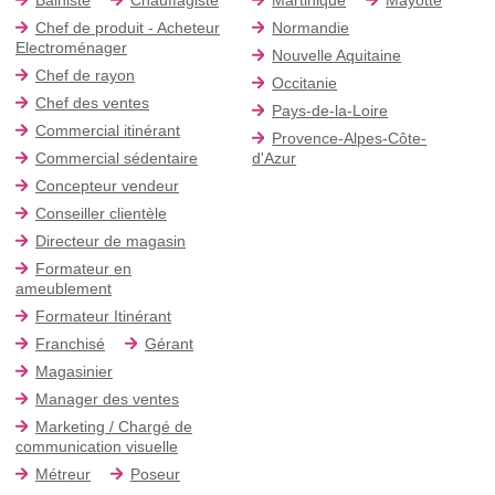
Chef de produit - Acheteur
Normandie
Electroménager
Nouvelle Aquitaine
Chef de rayon
Occitanie
Chef des ventes
Pays-de-la-Loire
Commercial itinérant
Provence-Alpes-Côte-
Commercial sédentaire
d'Azur
Concepteur vendeur
Conseiller clientèle
Directeur de magasin
Formateur en
ameublement
Formateur Itinérant
Franchisé
Gérant
Magasinier
Manager des ventes
Marketing / Chargé de
communication visuelle
Métreur
Poseur