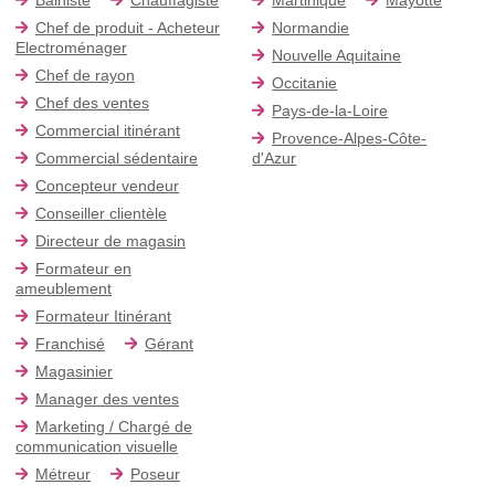
Chef de produit - Acheteur
Normandie
Electroménager
Nouvelle Aquitaine
Chef de rayon
Occitanie
Chef des ventes
Pays-de-la-Loire
Commercial itinérant
Provence-Alpes-Côte-
Commercial sédentaire
d'Azur
Concepteur vendeur
Conseiller clientèle
Directeur de magasin
Formateur en
ameublement
Formateur Itinérant
Franchisé
Gérant
Magasinier
Manager des ventes
Marketing / Chargé de
communication visuelle
Métreur
Poseur