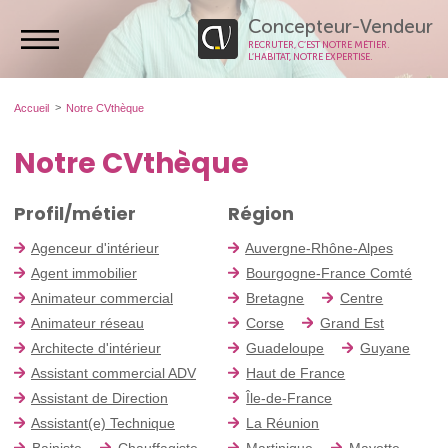
Concepteur-Vendeur
RECRUTER, C’EST NOTRE MÉTIER.
L’HABITAT, NOTRE EXPERTISE.
Accueil
Notre CVthèque
Notre CVthèque
Profil/métier
Région
Agenceur d'intérieur
Auvergne-Rhône-Alpes
Agent immobilier
Bourgogne-France Comté
Animateur commercial
Bretagne
Centre
Animateur réseau
Corse
Grand Est
Architecte d'intérieur
Guadeloupe
Guyane
Assistant commercial ADV
Haut de France
Assistant de Direction
Île-de-France
Assistant(e) Technique
La Réunion
Bainiste
Chauffagiste
Martinique
Mayotte