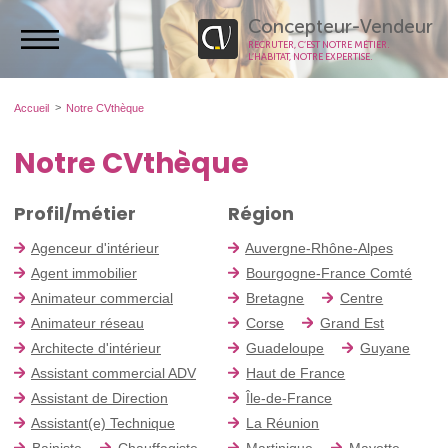
Concepteur-Vendeur
RECRUTER, C’EST NOTRE MÉTIER.
L’HABITAT, NOTRE EXPERTISE.
Accueil
Notre CVthèque
Notre CVthèque
Profil/métier
Région
Agenceur d'intérieur
Auvergne-Rhône-Alpes
Agent immobilier
Bourgogne-France Comté
Animateur commercial
Bretagne
Centre
Animateur réseau
Corse
Grand Est
Architecte d'intérieur
Guadeloupe
Guyane
Assistant commercial ADV
Haut de France
Assistant de Direction
Île-de-France
Assistant(e) Technique
La Réunion
Bainiste
Chauffagiste
Martinique
Mayotte