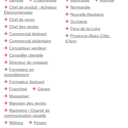
Chef de produit - Acheteur
Normandie
Electroménager
Nouvelle Aquitaine
Chef de rayon
Occitanie
Chef des ventes
Pays-de-la-Loire
Commercial itinérant
Provence-Alpes-Côte-
Commercial sédentaire
d'Azur
Concepteur vendeur
Conseiller clientèle
Directeur de magasin
Formateur en
ameublement
Formateur Itinérant
Franchisé
Gérant
Magasinier
Manager des ventes
Marketing / Chargé de
communication visuelle
Métreur
Poseur