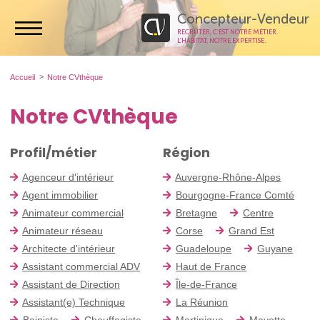
Concepteur-Vendeur
RECRUTER, C’EST NOTRE MÉTIER.
L’HABITAT, NOTRE EXPERTISE.
Accueil
Notre CVthèque
Notre CVthèque
Profil/métier
Région
Agenceur d'intérieur
Auvergne-Rhône-Alpes
Agent immobilier
Bourgogne-France Comté
Animateur commercial
Bretagne
Centre
Animateur réseau
Corse
Grand Est
Architecte d'intérieur
Guadeloupe
Guyane
Assistant commercial ADV
Haut de France
Assistant de Direction
Île-de-France
Assistant(e) Technique
La Réunion
Bainiste
Chauffagiste
Martinique
Mayotte