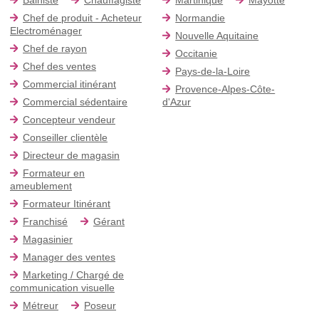
Chef de produit - Acheteur
Normandie
Electroménager
Nouvelle Aquitaine
Chef de rayon
Occitanie
Chef des ventes
Pays-de-la-Loire
Commercial itinérant
Provence-Alpes-Côte-
Commercial sédentaire
d'Azur
Concepteur vendeur
Conseiller clientèle
Directeur de magasin
Formateur en
ameublement
Formateur Itinérant
Franchisé
Gérant
Magasinier
Manager des ventes
Marketing / Chargé de
communication visuelle
Métreur
Poseur