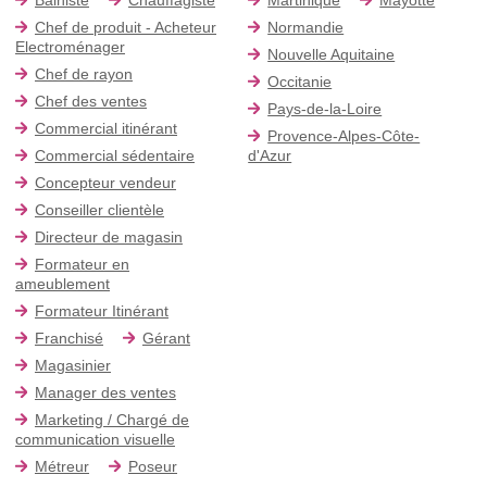
Chef de produit - Acheteur
Normandie
Electroménager
Nouvelle Aquitaine
Chef de rayon
Occitanie
Chef des ventes
Pays-de-la-Loire
Commercial itinérant
Provence-Alpes-Côte-
Commercial sédentaire
d'Azur
Concepteur vendeur
Conseiller clientèle
Directeur de magasin
Formateur en
ameublement
Formateur Itinérant
Franchisé
Gérant
Magasinier
Manager des ventes
Marketing / Chargé de
communication visuelle
Métreur
Poseur