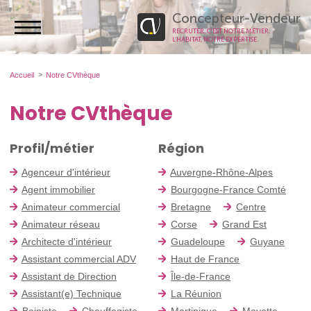
Concepteur-Vendeur
RECRUTER, C’EST NOTRE MÉTIER.
L’HABITAT, NOTRE EXPERTISE.
Accueil
Notre CVthèque
Notre CVthèque
Profil/métier
Région
Agenceur d'intérieur
Auvergne-Rhône-Alpes
Agent immobilier
Bourgogne-France Comté
Animateur commercial
Bretagne
Centre
Animateur réseau
Corse
Grand Est
Architecte d'intérieur
Guadeloupe
Guyane
Assistant commercial ADV
Haut de France
Assistant de Direction
Île-de-France
Assistant(e) Technique
La Réunion
Bainiste
Chauffagiste
Martinique
Mayotte