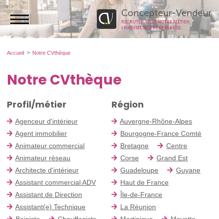
Concepteur-Vendeur
RECRUTER, C’EST NOTRE MÉTIER.
L’HABITAT, NOTRE EXPERTISE.
Accueil
Notre CVthèque
Notre CVthèque
Profil/métier
Région
Agenceur d'intérieur
Auvergne-Rhône-Alpes
Agent immobilier
Bourgogne-France Comté
Animateur commercial
Bretagne
Centre
Animateur réseau
Corse
Grand Est
Architecte d'intérieur
Guadeloupe
Guyane
Assistant commercial ADV
Haut de France
Assistant de Direction
Île-de-France
Assistant(e) Technique
La Réunion
Bainiste
Chauffagiste
Martinique
Mayotte