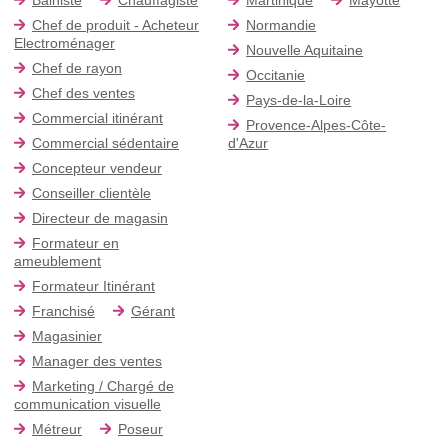
Chef de produit - Acheteur
Normandie
Electroménager
Nouvelle Aquitaine
Chef de rayon
Occitanie
Chef des ventes
Pays-de-la-Loire
Commercial itinérant
Provence-Alpes-Côte-
Commercial sédentaire
d'Azur
Concepteur vendeur
Conseiller clientèle
Directeur de magasin
Formateur en
ameublement
Formateur Itinérant
Franchisé
Gérant
Magasinier
Manager des ventes
Marketing / Chargé de
communication visuelle
Métreur
Poseur