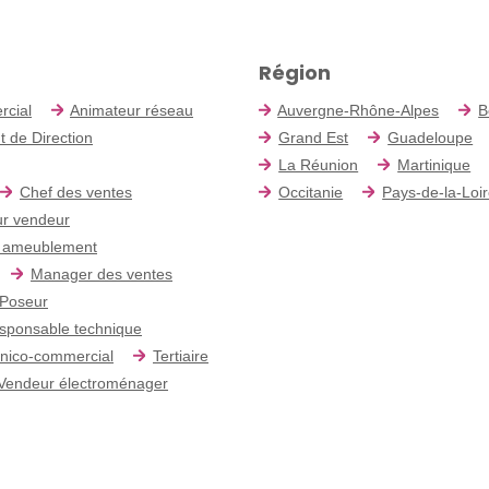
Région
rcial
Animateur réseau
Auvergne-Rhône-Alpes
B
t de Direction
Grand Est
Guadeloupe
La Réunion
Martinique
Chef des ventes
Occitanie
Pays-de-la-Loi
r vendeur
 ameublement
Manager des ventes
Poseur
sponsable technique
nico-commercial
Tertiaire
Vendeur électroménager