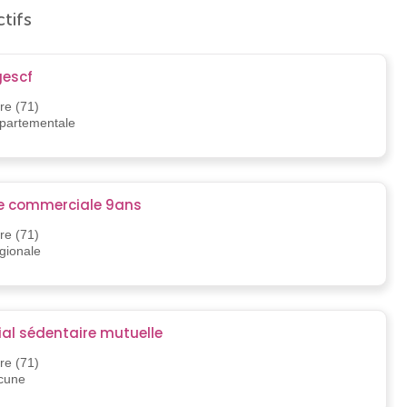
tifs
gescf
re (71)
épartementale
e commerciale 9ans
re (71)
égionale
l sédentaire mutuelle
re (71)
ucune