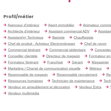
Profil/métier
Agenceur d'intérieur
Agent immobilier
Animateur comme
Architecte d'intérieur
Assistant commercial ADV
Assistan
Assistant(e) Technique
Bainiste
Chauffagiste
Chef de produit - Acheteur Electroménager
Chef de rayon
Commercial itinérant
Commercial sédentaire
Concepteu
Conseiller clientèle
Directeur de magasin
Formateur en
Formateur Itinérant
Franchisé
Gérant
Magasinier
Marketing / Chargé de communication visuelle
Métreur
Responsable de magasin
Responsable recrutement
Re
Ressources humaines
Technicien de maintenance
Tech
Vendeur en ameublement et décoration
Vendeur Extra
Vendeur multimédia